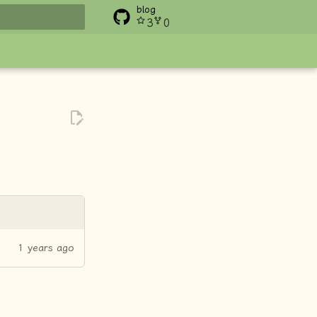
blog
3
0
搜索
1 years ago