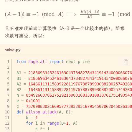
(
A
−
1
)
!
≡
−
1
(
mod
A
)
⟹
B
!
∗
(
A
−
1
)
!
B
!
≡
−
1
(
mod
A
)
⟹
−
(
(
且不难发现前者计算很快（
A-B
是一个比较小的值
）
，阶乘
次数可接受，所以：
solve.py
from
sage.all
import
next_prime
A1
=
21856963452461630437348278434191434000066076
B1
=
21856963452461630437348278434191434000066076
A2
=
16466113115839228119767887899308820025749260
B2
=
16466113115839228119767887899308820025749260
n
=
854926637862752921598316033910838761751493543
e
=
0x1001
c
=
757008830216695777393293167954507062045026358
def
wilson_attack
(
A
,
B
):
k
=
1
for
i
in
range
(
B
+
1
,
A
):
k
*=
i