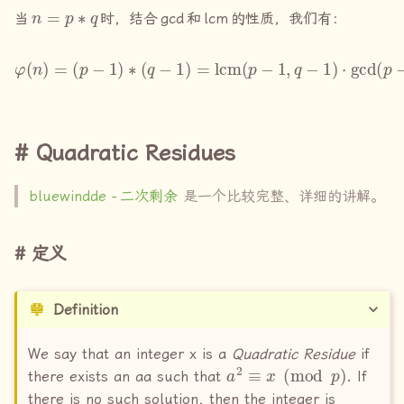
n
=
p
∗
q
当
时，结合
gcd
和
lcm
的性质，我们有：
φ
(
n
)
=
(
p
−
1
)
∗
(
q
−
1
)
=
lcm
(
p
−
1
,
q
−
1
)
⋅
gcd
(
p
−
1
,
q
Quadratic Residues
bluewindde -
二次剩余
是一个比较完整、详细的讲解。
定义
Definition
We say that an integer x is a
Quadratic Residue
if
a
2
≡
x
(
mod
p
)
there exists an aa such that
. If
there is no such solution, then the integer is