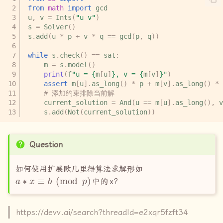
from
math
import
gcd
u
,
v
=
Ints
(
"u v"
)
s
=
Solver
()
s
.
add
(
u
*
p
+
v
*
q
==
gcd
(
p
,
q
))
while
s
.
check
()
==
sat
:
m
=
s
.
model
()
print
(
f
"u = 
{
m
[
u
]
}
, v = 
{
m
[
v
]
}
"
)
assert
m
[
u
]
.
as_long
()
*
p
+
m
[
v
]
.
as_long
()
*
# 添加约束排除当前解
current_solution
=
And
(
u
==
m
[
u
]
.
as_long
(),
v
s
.
add
(
Not
(
current_solution
))
Question
如何使用扩展欧几里得算法求解形如
a
∗
x
≡
b
(
mod
p
)
中的
x?
https://devv.ai/search?threadId=e2xqr5fzft34