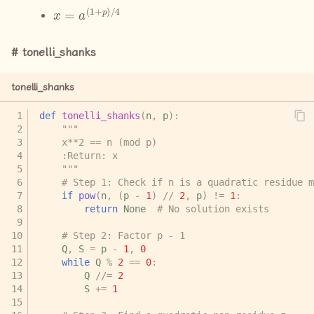
x
=
a
(
1
+
p
)
/
4
tonelli_shanks
tonelli_shanks
def
tonelli_shanks
(
n
,
p
):
"""
    x**2 == n (mod p)
    :Return: x
    """
# Step 1: Check if n is a quadratic residue m
if
pow
(
n
,
(
p
-
1
)
//
2
,
p
)
!=
1
:
return
None
# No solution exists
# Step 2: Factor p - 1
Q
,
S
=
p
-
1
,
0
while
Q
%
2
==
0
:
Q
//=
2
S
+=
1