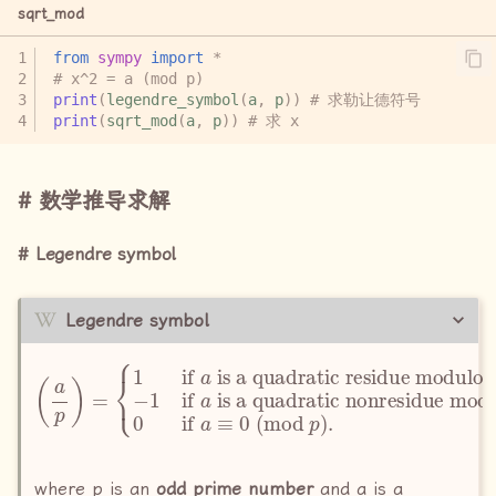
sqrt_mod
from
sympy
import
*
# x^2 = a (mod p)
print
(
legendre_symbol
(
a
,
p
))
# 求勒让德符号
print
(
sqrt_mod
(
a
,
p
))
# 求 x
数学推导求解
Legendre symbol
Legendre symbol
(
a
−
1
p
if
)
=
{
a
1
is a quadratic nonresidue modulo
if
a
is a quadratic residue modulo
p
p
where p is an
odd prime number
and a is a