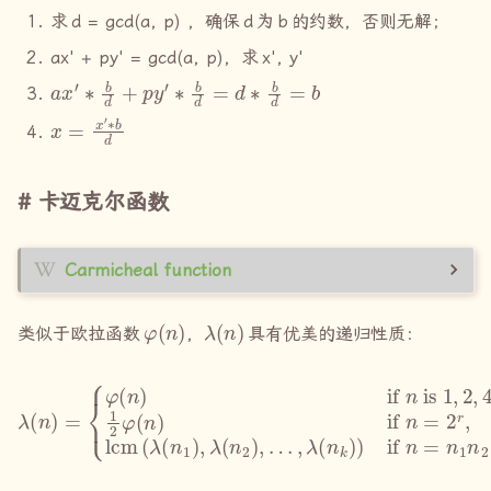
求
d = gcd(a, p)
，确保
d
为
b
的约数，否则无解；
ax' + py' = gcd(a, p)，求
x', y'
a
x
′
∗
b
d
+
p
y
′
∗
b
d
=
d
∗
b
d
=
b
x
=
x
′
∗
b
d
卡迈克尔函数
Carmicheal function
φ
(
n
)
λ
(
n
)
类似于欧拉函数
，
具有优美的递归性质：
λ
(
n
)
=
{
φ
(
n
)
if
n
is
1
,
2
,
4
,
or an odd prime power,
n
k
where
n
1
,
n
2
,
…
,
n
k
ar
1