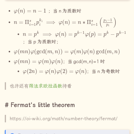
φ
(
n
)
=
n
−
1
；当
n
为质数时
n
=
Π
i
=
1
s
p
i
k
i
⟹
φ
(
n
)
=
n
∗
Π
i
=
1
s
(
p
i
−
1
p
i
)
n
=
p
k
⟹
φ
(
n
)
=
p
k
−
1
φ
(
p
)
=
p
k
−
p
k
−
1
；当
p
为质数时；
φ
(
m
n
)
φ
(
gcd
(
m
,
n
)
)
=
φ
(
m
)
φ
(
n
)
gcd
(
m
,
n
)
φ
(
m
n
)
=
φ
(
m
)
φ
(
n
)
；当
gcd(m,n)=1
时
φ
(
2
n
)
=
φ
(
n
)
φ
(
2
)
=
φ
(
n
)
；当
n
为奇数时
也许还有
筛法求欧拉函数
待看
Fermat's little theorem
https://oi-wiki.org/math/number-theory/fermat/