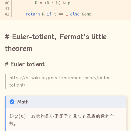
R
=
(
R
*
b
)
%
p
return
R
if
t
==
1
else
None
Euler-totient, Fermat's little
theorem
Euler totient
https://oi-wiki.org/math/number-theory/euler-
totient/
Math
φ
(
n
)
即
，表示的是小于等于
n
且与
n
互质的数的个
数。