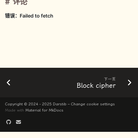
评论
下一页
Block cipher
Copyright © 2024 - 2025 Darstib –
Change cookie settings
Made with
Material for MkDocs