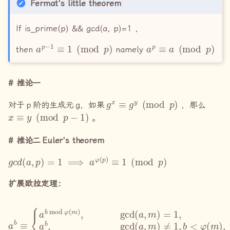
Fermat's little theorem
If is_prime(p) && gcd(a, p)=1 ,
a
p
−
1
≡
1
(
mod
p
)
a
p
≡
a
(
mod
p
)
then
namely
推论一
g
x
≡
g
y
(
mod
p
)
对于
p
阶的生成元
g
，如果
，那么
x
≡
y
(
mod
p
−
1
)
。
推论二
Euler's theorem
g
c
d
(
a
,
p
)
=
1
⟹
a
φ
(
p
)
≡
1
(
mod
p
)
扩展欧拉定理：
a
b
(
≡
mod
{
a
b
m
mod
)
a
(
b
φ
mod
(
m
)
,
gcd
φ
(
m
(
)
a
)
+
,
m
φ
(
)
m
=
1
)
,
,
gcd
a
b
,
gcd
(
a
,
m
(
a
)
≠
,
m
1
)
≠
,
b
1