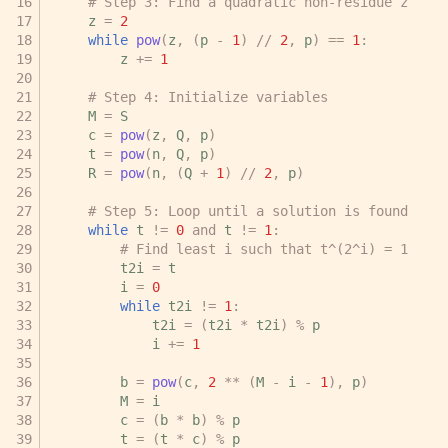
# Step 3: Find a quadratic non-residue z
z
=
2
while
pow
(
z
,
(
p
-
1
)
//
2
,
p
)
==
1
:
z
+=
1
# Step 4: Initialize variables
M
=
S
c
=
pow
(
z
,
Q
,
p
)
t
=
pow
(
n
,
Q
,
p
)
R
=
pow
(
n
,
(
Q
+
1
)
//
2
,
p
)
# Step 5: Loop until a solution is found
while
t
!=
0
and
t
!=
1
:
# Find least i such that t^(2^i) = 1
t2i
=
t
i
=
0
while
t2i
!=
1
:
t2i
=
(
t2i
*
t2i
)
%
p
i
+=
1
b
=
pow
(
c
,
2
**
(
M
-
i
-
1
),
p
)
M
=
i
c
=
(
b
*
b
)
%
p
t
=
(
t
*
c
)
%
p