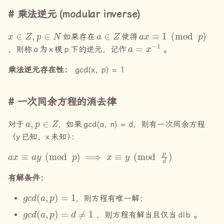
卡迈克尔函数
乘法逆元
(modular inverse)
x
∈
Z
,
p
∈
N
a
∈
Z
a
x
≡
1
(
mod
p
)
Quadratic Residues
如果存在
使得
a
=
x
−
1
，则称
a
为
x
模
p
下的逆元，记作
。
定义
乘法逆元存在性：
gcd(x, p) = 1
使用 sympy
一次同余方程的消去律
数学推导求解
a
,
p
∈
Z
对于
，如果
gcd(a, n) = d
，则有一次同余方程
Legendre symbol
（
y
已知，
x
未知
）
：
a
x
≡
a
y
(
mod
p
)
⟹
x
≡
y
(
mod
p
d
)
tonelli_shanks
有解条件：
Euler-totient, Fermat's little
theorem
g
c
d
(
a
,
p
)
=
1
，则方程有唯一解；
g
c
d
(
a
,
p
)
=
d
≠
1
Euler totient
，则方程有解当且仅当
d|b
。