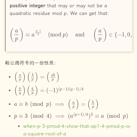
positive integer
that may or may not be a
quadratic residue mod p. We can get that:
(
a
p
)
≡
a
p
−
1
2
(
mod
p
)
and
(
a
p
)
∈
{
−
1
,
0
,
1
}
.
勒让德符号的一些性质：
(
a
p
)
(
b
p
)
=
(
a
b
p
)
(
p
q
)
(
q
p
)
=
(
−
1
)
(
p
−
1
)
(
q
−
1
)
/
4
a
≡
b
(
mod
p
)
⟹
(
a
p
)
=
(
b
p
)
p
≡
3
(
mod
4
)
⟹
(
a
(
p
+
1
)
/
4
)
2
≡
a
(
mod
p
)
when-p-3-pmod-4-show-that-ap1-4-pmod-p-is-
a-square-root-of-a