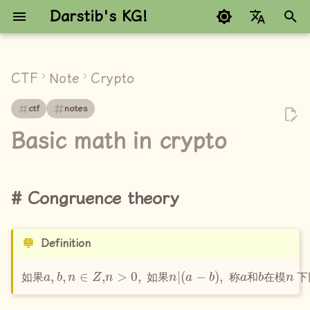
Darstib's KG!
键
Google refuses to trans
入
CTF
Note
Crypto
Congruence theory
以
ctf
notes
开
乘法逆元 (modular
Basic math in crypto
inverse)
始
搜
一次同余方程的消去律
Congruence theory
索
GCD && LCM
Euclid algorithm
Definition
如果
a
≡
b
a
(
,
b
mod
,
n
∈
n
Z
)
,
。
n
>
0
,
如果
n
|
(
a
−
b
)
,
称
a
和
b
在模
n
下
Extended Euclidean
如
果
如
果
称
和
在
模
下
algorithm