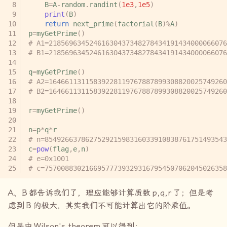
B
=
A
-
random
.
randint
(
1e3
,
1e5
)
print
(
B
)
return
next_prime
(
factorial
(
B
)
%
A
)
p
=
myGetPrime
()
# A1=21856963452461630437348278434191434000066076
# B1=21856963452461630437348278434191434000066076
q
=
myGetPrime
()
# A2=16466113115839228119767887899308820025749260
# B2=16466113115839228119767887899308820025749260
r
=
myGetPrime
()
n
=
p
*
q
*
r
# n=854926637862752921598316033910838761751493543
c
=
pow
(
flag
,
e
,
n
)
# e=0x1001
# c=757008830216695777393293167954507062045026358
A、
B
都告诉我们了，理应能够计算质数
p,q,r
了；但是考
虑到
B
的极大，其实我们不可能计算出它的阶乘值。
但是由
Wilson's theorem
可以得到：