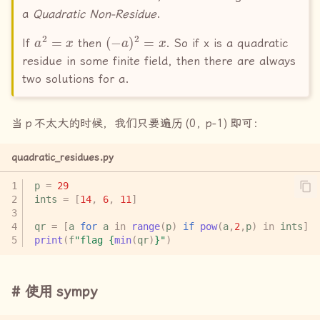
a
Quadratic Non-Residue
.
a
2
=
x
(
−
a
)
2
=
x
If
then
. So if x is a quadratic
residue in some finite field, then there are always
two solutions for a.
当
p
不太大的时候，我们只要遍历
(0, p-1)
即可：
quadratic_residues.py
p
=
29
ints
=
[
14
,
6
,
11
]
qr
=
[
a
for
a
in
range
(
p
)
if
pow
(
a
,
2
,
p
)
in
ints
]
print
(
f
"flag 
{
min
(
qr
)
}
"
)
使用
sympy