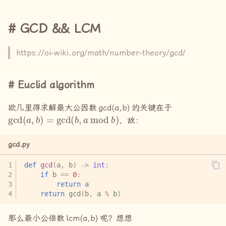
Fermat's little theorem
GCD && LCM
推论一
https://oi-wiki.org/math/number-theory/gcd/
推论二 Euler's theorem
Euclid algorithm
Pollard’s ρ algorithm
欧几里得求解最大公因数
gcd(a,b)
的关键在于
Wilson's theorem
gcd
(
a
,
b
)
=
gcd
(
b
,
a
mod
b
)
，故：
gcd.py
def
gcd
(
a
,
b
)
->
int
:
if
b
==
0
:
return
a
return
gcd
(
b
,
a
%
b
)
那么最小公倍数
lcm(a,b)
呢？想想
g
c
d
(
a
,
b
)
×
l
c
m
(
a
,
b
)
=
a
×
b