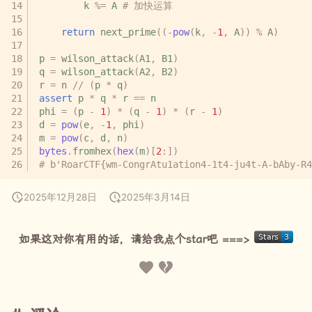
k
%=
A
# 加快运算
return
next_prime
((
-
pow
(
k
,
-
1
,
A
))
%
A
)
p
=
wilson_attack
(
A1
,
B1
)
q
=
wilson_attack
(
A2
,
B2
)
r
=
n
//
(
p
*
q
)
assert
p
*
q
*
r
==
n
phi
=
(
p
-
1
)
*
(
q
-
1
)
*
(
r
-
1
)
d
=
pow
(
e
,
-
1
,
phi
)
m
=
pow
(
c
,
d
,
n
)
bytes
.
fromhex
(
hex
(
m
)[
2
:])
# b'RoarCTF{wm-CongrAtu1ation4-1t4-ju4t-A-bAby-R4
2025年12月28日
2025年3月14日
如果这对你有用的话，请给我点个star吧 ===>