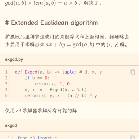
，解决了。
Extended Euclidean algorithm
扩展欧几里得算法使用的关键等式和上面相同，推导略去，
a
x
+
b
y
=
gcd
(
a
,
b
)
主要用于求解形如
中的
(x, y)
解。
exgcd.py
def
Exgcd
(
a
,
b
)
->
tuple
:
# d, x, y
if
b
==
0
:
return
a
,
1
,
0
d
,
x
,
y
=
Exgcd
(
b
,
a
%
b
)
return
d
,
y
,
x
-
(
a
//
b
)
*
y
使用
z3
求解器求解所有可能的解：
exgcd
from
z3
import
*