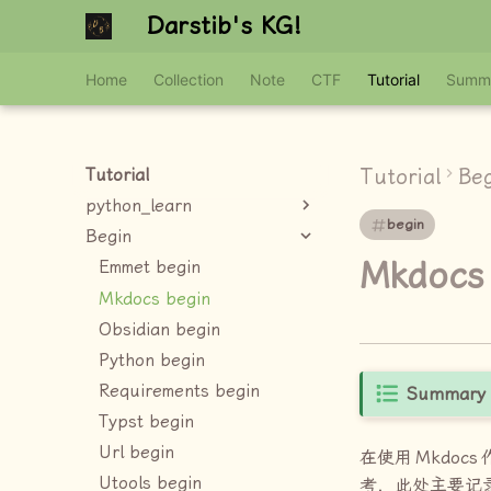
Darstib's KG!
Home
Collection
Note
CTF
Tutorial
Summ
Tutorial
Be
Tutorial
python_learn
begin
Begin
Mkdocs
Emmet begin
Mkdocs begin
Obsidian begin
Python begin
Requirements begin
Summary
Typst begin
Url begin
在使用
Mkdocs
Utools begin
考，此处主要记