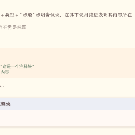
+
类型
+ "
标题
"
标明告诫块，在其下使用缩进表明其内容所在
示不需要标题
下：
注释块