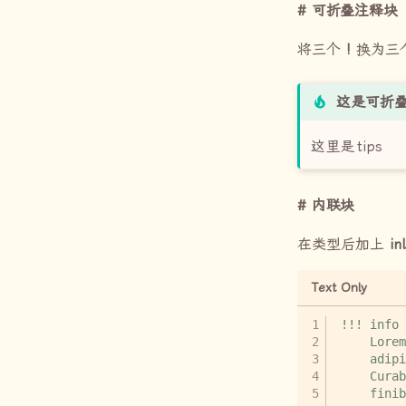
可折叠注释块
将三个
!
换为三
这是可折
这里是
tips
内联块
在类型后加上
in
Text Only