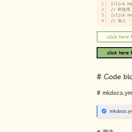
click here
click here
Code bl
mkdocs.ym
mkdocs.y