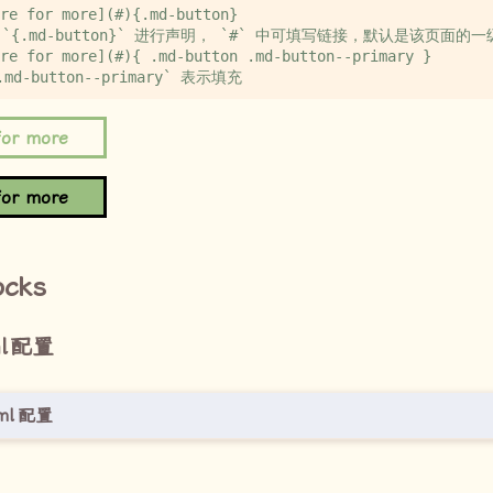
 for more
 for more
ocks
l
配置
ml
配置