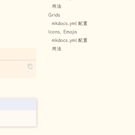
用法
Grids
mkdocs.yml 配置
Icons, Emojis
mkdocs.yml 配置
用法