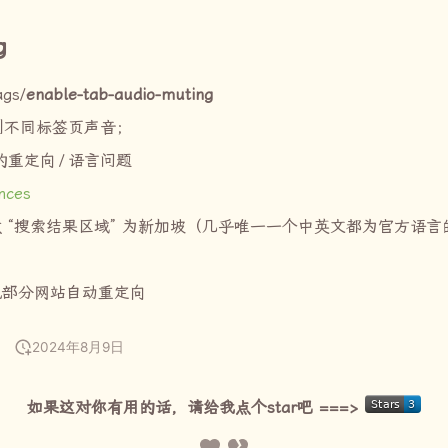
g
ags/
enable-tab-audio-muting
制不同标签页声音；
的重定向
/
语言问题
nces
 “搜索结果区域” 为新加坡（几乎唯一一个中英文都为官方语言
绝部分网站自动重定向
2024年8月9日
如果这对你有用的话，请给我点个star吧 ===>