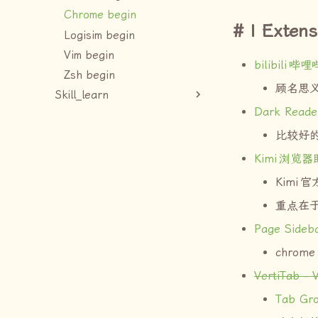
Chrome begin
I Extens
Logisim begin
Vim begin
bilibili
哔哩
Zsh begin
顾名思
Skill_learn
Dark Reade
比较好
Kimi
浏览器
Kimi
官
重点在
Page Sideba
chrome
VertiTab - 
Tab Gro