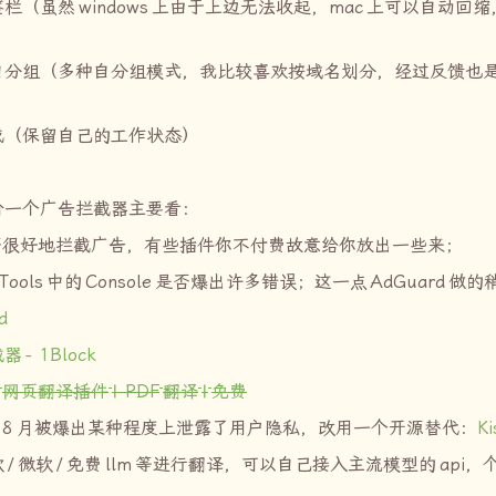
签栏（虽然
windows
上由于上边无法收起，
mac
上可以自动回缩
自分组（多种自分组模式，我比较喜欢按域名划分，经过反馈也
成（保留自己的工作状态）
价一个广告拦截器主要看：
否很好地拦截广告，有些插件你不付费故意给你放出一些来；
Tools
中的
Console
是否爆出许多错误；这一点
AdGuard
做的
d
截器
- 1Block
网页翻译插件
| PDF
翻译
|
免费
8
月被爆出某种程度上泄露了用户隐私，改用一个开源替代：
Ki
歌
/
微软
/
免费
llm
等进行翻译，可以自己接入主流模型的
api
，