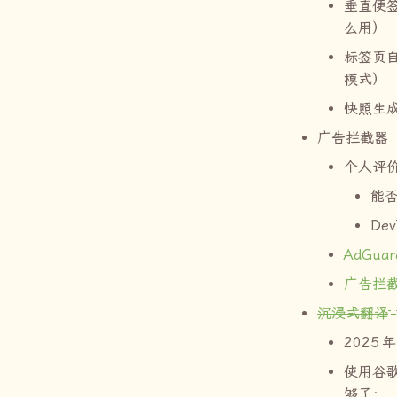
垂直便
么用）
标签页
模式）
快照生
广告拦截器
个人评
能
Dev
AdGuar
广告拦
沉浸式翻译
-
2025
年
使用谷
够了；