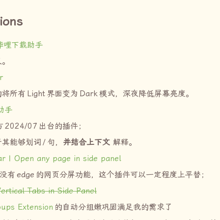
ions
哔哩下载助手
义。
r
的将所有
Light
界面变为
Dark
模式，深夜降低屏幕亮度。
助手
方
2024/07
出台的插件；
于其能够划词
/
句，
并结合上下文
解释。
r | Open any page in side panel
没有
edge
的网页分屏功能，这个插件可以一定程度上平替；
Vertical Tabs in Side Panel
ups Extension
的自动分组嫩巩固满足我的需求了