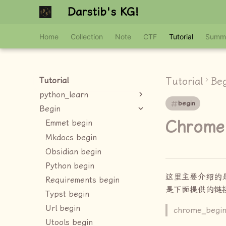
Darstib's KG!
Home
Collection
Note
CTF
Tutorial
Summ
Tutorial
Be
Tutorial
python_learn
begin
Begin
Chrome
Emmet begin
Mkdocs begin
Obsidian begin
Python begin
这里主要介绍的
Requirements begin
是下面提供的链
Typst begin
Url begin
chrome_begi
Utools begin