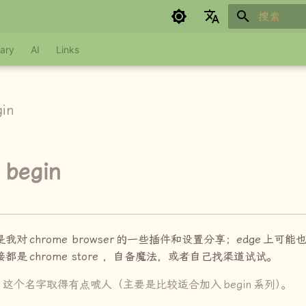
键入以开始
Google refuses to translate
ary
AI
Links
gin
 begin
是我对
chrome browser
的一些插件和设置分享；
edge
上可能
接都是
chrome store
，自备魔法，或者自己找渠道试试。
n
这个名字取得有点唬人（主要是比较适合加入
begin
系列
）
。