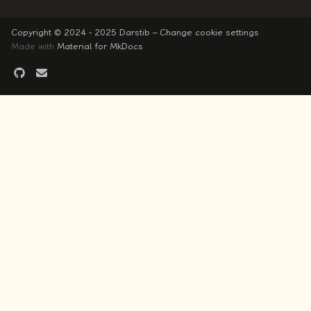
Copyright © 2024 - 2025 Darstib –
Change cookie settings
Made with
Material for MkDocs