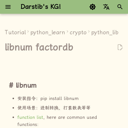
Darstib's KG!
键
Google refuses to trans
入
Tutorial
python_learn
crypto
python_lib
libnum
以
libnum factordb
开
数据类型转换
始
获取素数
搜
factordb
索
libnum
安装指令：pip install libnum
使用场景：进制转换、打素数表等等
function list
, here are common used
functions: