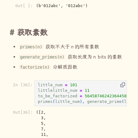
Out[ ]:
(b'012abc', '012abc')
获取素数
获取不大于
n
的所有素数
primes(n)
获取长度为
n bits
的素数
generate_primes(n)
分解质因数
factorize(n)
In [36]:
little_num
=
101
littlelittle_num
=
11
to_be_factorized
=
564587462423644586312
primes
(
little_num
),
generate_prime
(
littl
Out[36]:
([2,

  3,

  5,

  7,

  11,
