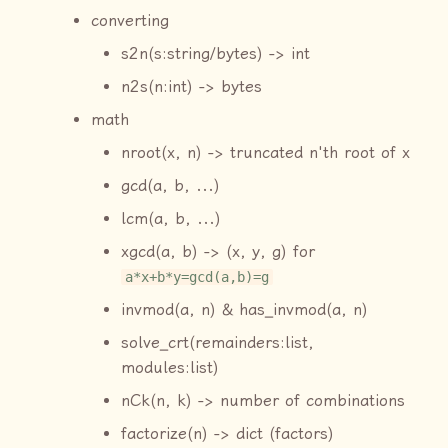
converting
s2n(s:string/bytes) -> int
n2s(n:int) -> bytes
math
nroot(x, n) -> truncated n'th root of x
gcd(a, b, ...)
lcm(a, b, ...)
xgcd(a, b) -> (x, y, g) for
a*x+b*y=gcd(a,b)=g
invmod(a, n) & has_invmod(a, n)
solve_crt(remainders:list,
modules:list)
nCk(n, k) -> number of combinations
factorize(n) -> dict (factors)