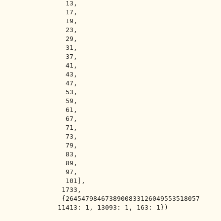
  13,

  17,

  19,

  23,

  29,

  31,

  37,

  41,

  43,

  47,

  53,

  59,

  61,

  67,

  71,

  73,

  79,

  83,

  89,

  97,

  101],

 1733,

 {2645479846738900833126049553518057
11413: 1, 13093: 1, 163: 1})