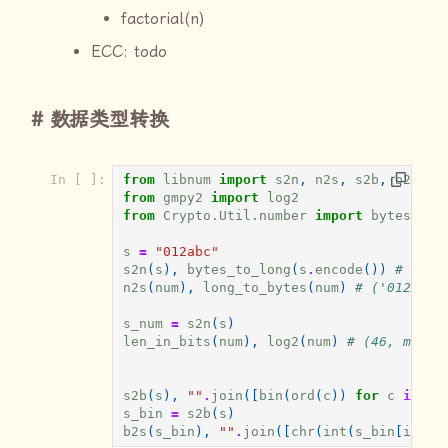
factorial(n)
ECC: todo
数据类型转换
In [ ]:
from
libnum
import
s2n
,
n2s
,
s2b
,
b2s
from
gmpy2
import
log2
from
Crypto.Util.number
import
bytes_to_
s
=
"012abc"
s2n
(
s
),
bytes_to_long
(
s
.
encode
())
# (529
n2s
(
num
),
long_to_bytes
(
num
)
# ('012abc'
s_num
=
s2n
(
s
)
len_in_bits
(
num
),
log2
(
num
)
# (46, mpfr(
s2b
(
s
),
""
.
join
([
bin
(
ord
(
c
))
for
c
in
s
]
s_bin
=
s2b
(
s
)
b2s
(
s_bin
),
""
.
join
([
chr
(
int
(
s_bin
[
i
:
i
+
8