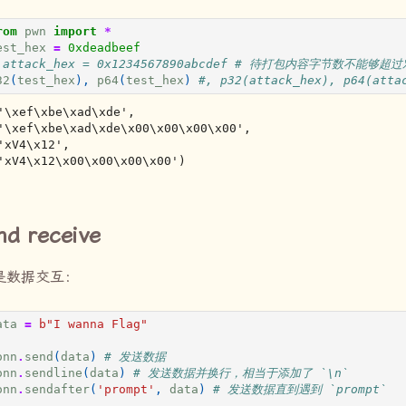
rom
pwn
import
*
est_hex
=
0xdeadbeef
 attack_hex = 0x1234567890abcdef # 待打包内容字节数不能够超
32
(
test_hex
),
p64
(
test_hex
)
#, p32(attack_hex), p64(atta
'\xef\xbe\xad\xde',

b'xV4\x12\x00\x00\x00\x00')
nd receive
是数据交互：
ata
=
b
"I wanna Flag"
onn
.
send
(
data
)
# 发送数据
onn
.
sendline
(
data
)
# 发送数据并换行，相当于添加了 `\n`
onn
.
sendafter
(
'prompt'
,
data
)
# 发送数据直到遇到 `prompt`