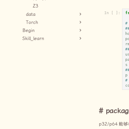
Z3
In [ ]:
f
data
Torch
#
#
Begin
h
Skill_learn
p
r
#
u
p
s
#
p
#
c
packag
p32/p64
能够