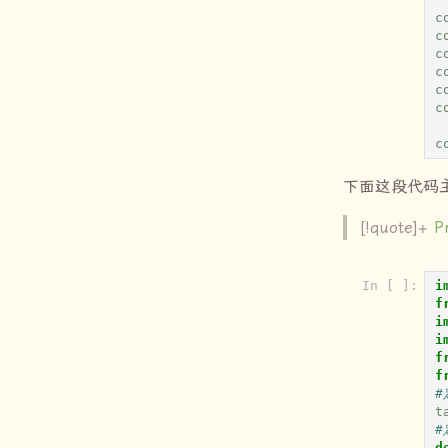
c
c
c
c
c
c
c
下面这段代码主要
[!quote]+
P
In [ ]:
i
f
i
i
f
f
#
t
#
d