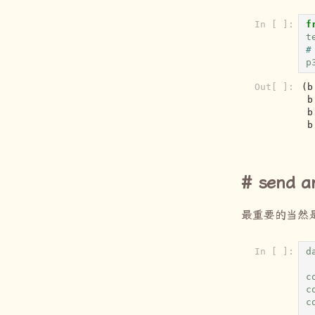
In [ ]:
f
t
#
p
Out[ ]:
(b
 b'\xef\xbe\xad\xde\x00\x00\x00\x00',

 b'xV4\x12',

 
send a
最重要的当然
In [ ]:
d
c
c
c