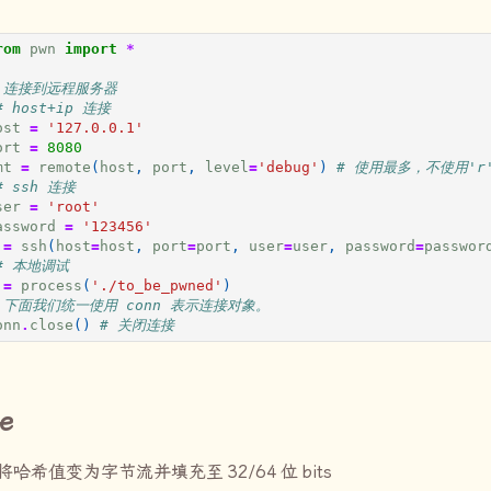
rom
pwn
import
*
 连接到远程服务器
# host+ip 连接
ost
=
'127.0.0.1'
ort
=
8080
mt
=
remote
(
host
,
port
,
level
=
'debug'
)
# 使用最多，不使用'r'
# ssh 连接
ser
=
'root'
assword
=
'123456'
=
ssh
(
host
=
host
,
port
=
port
,
user
=
user
,
password
=
passwor
# 本地调试
=
process
(
'./to_be_pwned'
)
 下面我们统一使用 conn 表示连接对象。
onn
.
close
()
# 关闭连接
e
将哈希值变为字节流并填充至
32/64
位
bits