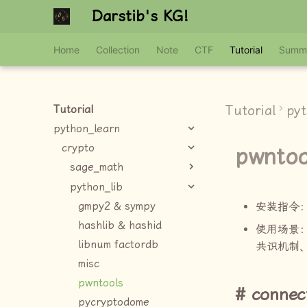
Darstib's KG!
Home
Collection
Note
CTF
Tutorial
Summ
Tutorial
py
Tutorial
python_learn
crypto
pwntoo
sage_math
python_lib
gmpy2 & sympy
安装指令
hashlib & hashid
使用场景
libnum factordb
共识机制
misc
pwntools
connec
pycryptodome