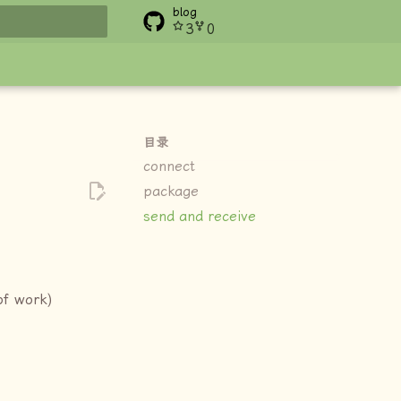
blog
3
0
搜索
目录
connect
package
send and receive
of work)