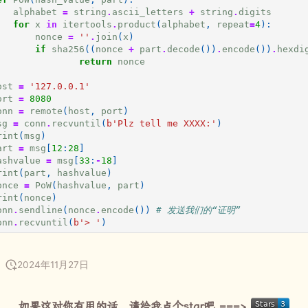
alphabet
=
string
.
ascii_letters
+
string
.
digits
for
x
in
itertools
.
product
(
alphabet
,
repeat
=
4
):
nonce
=
''
.
join
(
x
)
if
sha256
((
nonce
+
part
.
decode
())
.
encode
())
.
hexdi
return
nonce
ost
=
'127.0.0.1'
ort
=
8080
onn
=
remote
(
host
,
port
)
sg
=
conn
.
recvuntil
(
b
'Plz tell me XXXX:'
)
rint
(
msg
)
art
=
msg
[
12
:
28
]
ashvalue
=
msg
[
33
:
-
18
]
rint
(
part
,
hashvalue
)
once
=
PoW
(
hashvalue
,
part
)
rint
(
nonce
)
onn
.
sendline
(
nonce
.
encode
())
# 发送我们的“证明”
onn
.
recvuntil
(
b
'> '
)
2024年11月27日
如果这对你有用的话，请给我点个star吧 ===>