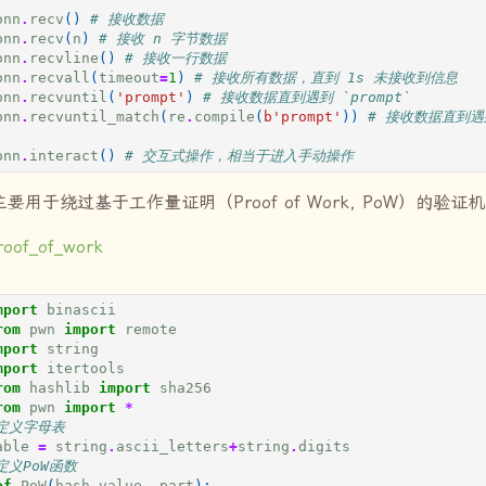
onn
.
recv
()
# 接收数据
onn
.
recv
(
n
)
# 接收 n 字节数据
onn
.
recvline
()
# 接收一行数据
onn
.
recvall
(
timeout
=
1
)
# 接收所有数据，直到 1s 未接收到信息
onn
.
recvuntil
(
'prompt'
)
# 接收数据直到遇到 `prompt`
onn
.
recvuntil_match
(
re
.
compile
(
b
'prompt'
))
# 接收数据直到
onn
.
interact
()
# 交互式操作，相当于进入手动操作
用于绕过基于工作量证明（Proof of Work, PoW）的验证
roof_of_work
mport
binascii
rom
pwn
import
remote
mport
string
mport
itertools
rom
hashlib
import
sha256
rom
pwn
import
*
定义字母表
able
=
string
.
ascii_letters
+
string
.
digits
定义PoW函数
ef
PoW
(
hash_value
,
part
):