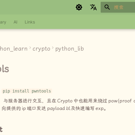
键入以开始
Google refuses to translate
ary
AI
Links
thon_learn
crypto
python_lib
ls
：
pip install pwntools
： 与服务器进行交互，且在
Crypto
中也能用来绕过
pow(proof 
、向提供的
ip
端口发送
payload
以及快速编写
exp
。
t